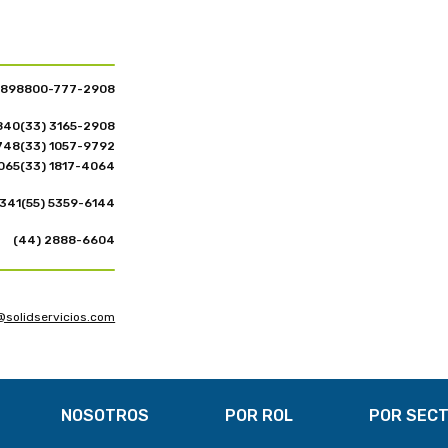
9898
800-777-2908
840
(33) 3165-2908
748
(33) 1057-9792
4065
(33) 1817-4064
6341
(55) 5359-6144
(44) 2888-6604
@solidservicios.com
NOSOTROS
POR ROL
POR SEC