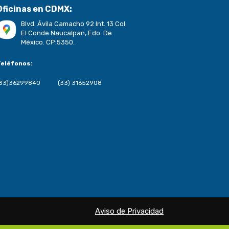
Oficinas en CDMX:
Blvd. Ávila Camacho 92 Int. 13 Col.
El Conde Naucalpan, Edo. De
México. CP:5350.
Teléfonos:
(33)36299840
(33) 31652908
Aviso de Privacidad