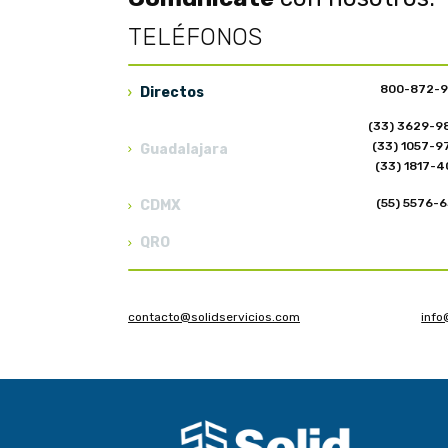
TELÉFONOS
800-872-
Directos
(33) 3629-9
(33) 1057-9
Guadalajara
(33) 1817-
(55) 5576-
CDMX
QRO
contacto@solidservicios.com
info