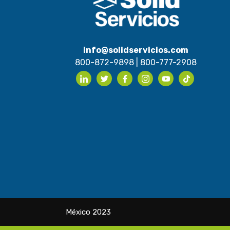
info@solidservicios.com
800-872-9898
|
800-777-2908
México 2023