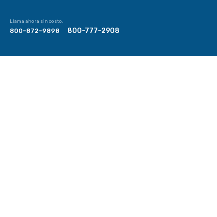
Llama ahora sin costo:
800-777-2908
800-872-9898