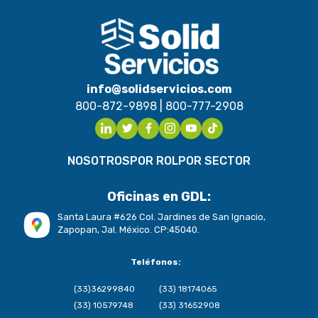
info@solidservicios.com
800-872-9898
|
800-777-2908
NOSOTROS
POR ROL
POR SECTOR
Oficinas en GDL:
Santa Laura #626 Col. Jardines de San Ignacio,
Zapopan, Jal. México. CP:45040.
Teléfonos:
(33)36299840
(33) 18174065
(33) 10579748
(33) 31652908