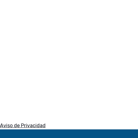
3D Designer for education
La colaboración entre docentes y estudiantes es
fundamental. Con 3D Designer for Education la
comunicación será clara y eficiente.
Descargar →
Aviso de Privacidad