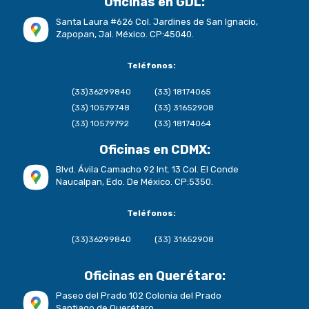
Oficinas en GDL:
Santa Laura #626 Col. Jardines de San Ignacio,
Zapopan, Jal. México. CP:45040.
Teléfonos:
(33)36299840
(33) 18174065
(33) 10579748
(33) 31652908
(33) 10579792
(33) 18174064
Oficinas en CDMX:
Blvd. Ávila Camacho 92 Int. 13 Col. El Conde
Naucalpan, Edo. De México. CP:5350.
Teléfonos:
(33)36299840
(33) 31652908
Oficinas en Querétaro:
Paseo del Prado 102 Colonia del Prado
Santiago de Querétaro